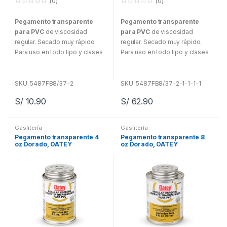
(0)
(0)
0
0
f
f
Pegamento transparente
Pegamento transparente
u
u
e
e
para PVC
de viscosidad
para PVC
de viscosidad
r
r
a
a
regular. Secado muy rápido.
regular. Secado muy rápido.
d
d
Para uso en todo tipo y clases
Para uso en todo tipo y clases
e
e
5
5
de tuberías y PVC de hasta a
de tuberías y PVC de hasta a
100 mm para la serie 80, con
100 mm para la serie 80, con
ajuste de interferencia. Para
ajuste de interferencia. Para
SKU: 5487FB8/37-2
SKU: 5487FB8/37-2-1-1-1-1
sistemas de agua potable
sistemas de agua potable
S/
10.90
S/
62.90
alcantarillado y drenaje,
alcantarillado y drenaje,
evacuación y ventilación.
evacuación y ventilación.
Gasfitería
Gasfitería
Ideal para conexiones de
Ideal para conexiones de
Pegamento transparente 4
Pegamento transparente 8
tubería de agua fría.
tubería de agua fría.
oz Dorado, OATEY
oz Dorado, OATEY