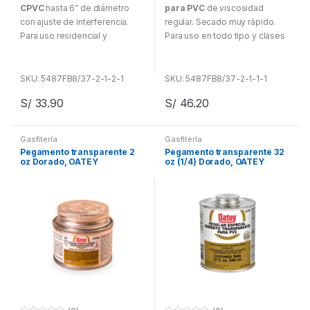
e
e
CPVC
hasta 6” de diámetro
para PVC
de viscosidad
r
r
a
a
con ajuste de interferencia.
regular. Secado muy rápido.
d
d
Para uso residencial y
Para uso en todo tipo y clases
e
e
5
5
comercial. Para sistemas de
de tuberías y PVC de hasta a
agua fría y caliente hasta
100 mm para la serie 80, con
200°C/93°C.
ajuste de interferencia. Para
SKU: 5487FB8/37-2-1-2-1
SKU: 5487FB8/37-2-1-1-1
sistemas de agua potable
S/
33.90
S/
46.20
Almacenar y utilizar a
alcantarillado y drenaje,
temperaturas entre 5°C y 43°C.
evacuación y ventilación.
Para sistemas de distribución
Gasfitería
Gasfitería
de agua caliente y fría.
Ideal para conexiones de
Pegamento transparente 2
Pegamento transparente 32
Trabajos en seco.
tubería de agua fría.
oz Dorado, OATEY
oz (1/4) Dorado, OATEY