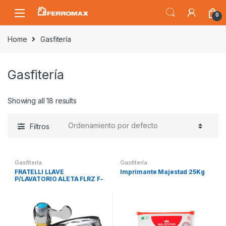
Saltar
Saltar
0
a
al
la
contenido
Home
Gasfitería
navegación
Gasfitería
Showing all 18 results
Filtros
Gasfitería
Gasfitería
FRATELLI LLAVE
Imprimante Majestad 25Kg
P/LAVATORIO ALETA FLRZ F-
1