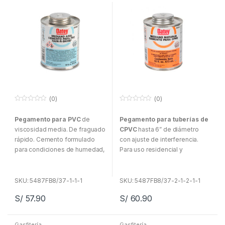
(0)
(0)
0
0
f
f
Pegamento para PVC
de
Pegamento para tuberías de
u
u
e
e
viscosidad media. De fraguado
CPVC
hasta 6” de diámetro
r
r
a
a
rápido. Cemento formulado
con ajuste de interferencia.
d
d
para condiciones de humedad,
Para uso residencial y
e
e
5
5
presurización e instalación
comercial. Para sistemas de
rápida. Formulado para la
agua fría y caliente hasta
irrigación residencial y
200°C/93°C.
SKU: 5487FB8/37-1-1-1
SKU: 5487FB8/37-2-1-2-1-1
comercial al fin de reducir el
S/
57.90
S/
60.90
Almacenar y utilizar a
tiempo de secado.
temperaturas entre 5°C y 43°C.
Para uso en todo tipo, clases
Para sistemas de distribución
Gasfitería
Gasfitería