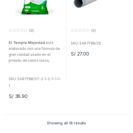
(0)
(0)
0
0
f
f
El Temple Majestad
está
u
u
SKU: 5487FB8/26
e
e
elaborado con una fórmula de
r
r
S/
27.00
a
a
gran calidad usado en el
d
d
pintado de cielos rasos,
e
e
5
5
cercos, señalización en
árboles y como decorativo de
estilo rústico. Es un producto
SKU: 5487FB8/37-2-1-2-1-1-1-
acuoso de cero VOC,
1
elaborado con resina vegetal
S/
38.90
pigmentada, Producto
ecológico de bajo olor, no irrita
la garganta, no ocasionan
alergias. Apariencia pastosa.
Showing all 18 results