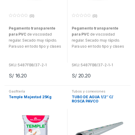
(0)
(0)
0
0
f
f
Pegamento transparente
Pegamento transparente
u
u
e
e
para PVC
de viscosidad
para PVC
de viscosidad
r
r
a
a
regular. Secado muy rápido.
regular. Secado muy rápido.
d
d
Para uso en todo tipo y clases
Para uso en todo tipo y clases
e
e
5
5
de tuberías y PVC de hasta a
de tuberías y PVC de hasta a
100 mm para la serie 80, con
100 mm para la serie 80, con
ajuste de interferencia. Para
ajuste de interferencia. Para
SKU: 5487FB8/37-2-1
SKU: 5487FB8/37-2-1-1
sistemas de agua potable
sistemas de agua potable
S/
16.20
S/
20.20
alcantarillado y drenaje,
alcantarillado y drenaje,
evacuación y ventilación.
evacuación y ventilación.
Gasfitería
Tubos y conexiones
Ideal para conexiones de
Ideal para conexiones de
Temple Majestad 25Kg
TUBO DE AGUA 1/2″ C/
tubería de agua fría.
tubería de agua fría.
ROSCA PAVCO