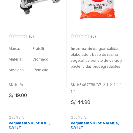
(0)
(0)
0
0
f
f
Marca: Fratelli
Imprimante
de gran calidad
u
u
e
e
elaborado a base de resina
r
r
Material: Cromado
a
a
vegetal, carbonato de calcio y
d
d
bactericidas biodegradables
e
e
Medidas: 7cm alto,
5
5
para uso en interiores y
entrada de 1/2″, Vastago de
exteriores en trabajos
PVC, Disco cerámico, presión
decorativos y de recubrimiento
SKU: n/a
SKU: 5487FB8/37-2-1-2-1-1-1-
de 20 a 70 PSI
de poros.
1-1
S/
19.00
S/
44.90
Gasfitería
Gasfitería
Pegamento 16 oz Azul,
Pegamento 16 oz Naranja,
OATEY
OATEY