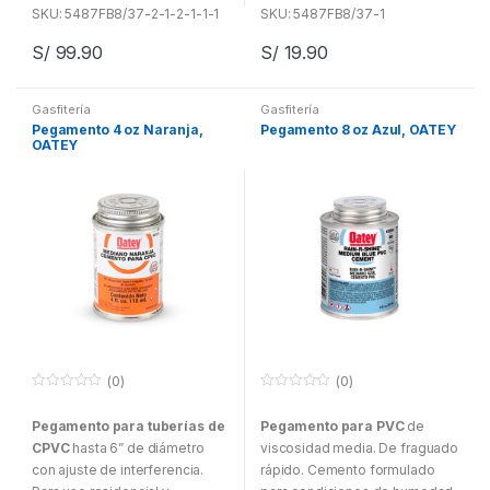
200°C/93°C.
irrigación residencial y
SKU: 5487FB8/37-2-1-2-1-1-1
SKU: 5487FB8/37-1
comercial al fin de reducir el
S/
99.90
S/
19.90
Almacenar y utilizar a
tiempo de secado.
temperaturas entre 5°C y 43°C.
Para sistemas de distribución
Para uso en todo tipo, clases
Gasfitería
Gasfitería
de agua caliente y fría.
de tuberías y PVC de hasta a
Pegamento 4 oz Naranja,
Pegamento 8 oz Azul, OATEY
Trabajos en seco.
150 mm con ajuste de
OATEY
interferencia. Para sistemas de
agua potable alcantarillado y
drenaje, evacuación y
ventilación. Ideal para
conexiones de tubería de agua
fría.
(0)
(0)
0
0
f
f
Pegamento para tuberías de
Pegamento para PVC
de
u
u
e
e
CPVC
hasta 6” de diámetro
viscosidad media. De fraguado
r
r
a
a
con ajuste de interferencia.
rápido. Cemento formulado
d
d