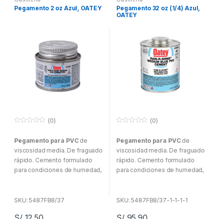
de tuberías y PVC de hasta a
de agua caliente y fría.
Pegamento 2 oz Azul, OATEY
Pegamento 32 oz (1/4) Azul,
150 mm con ajuste de
Trabajos en seco.
OATEY
interferencia. Para sistemas de
agua potable alcantarillado y
drenaje, evacuación y
ventilación. Ideal para
conexiones de tubería de agua
fría.
(0)
(0)
0
0
f
f
Pegamento para PVC
de
Pegamento para PVC
de
u
u
e
e
viscosidad media. De fraguado
viscosidad media. De fraguado
r
r
a
a
rápido. Cemento formulado
rápido. Cemento formulado
d
d
para condiciones de humedad,
para condiciones de humedad,
e
e
5
5
presurización e instalación
presurización e instalación
rápida. Formulado para la
rápida. Formulado para la
irrigación residencial y
irrigación residencial y
SKU: 5487FB8/37
SKU: 5487FB8/37-1-1-1-1
comercial al fin de reducir el
comercial al fin de reducir el
S/
12.50
S/
95.90
tiempo de secado.
tiempo de secado.