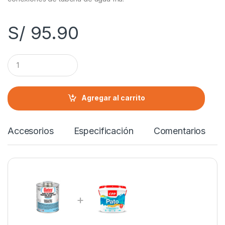
S/
95.90
C
a
n
t
i
Agregar al carrito
d
a
d
Accesorios
Especificación
Comentarios