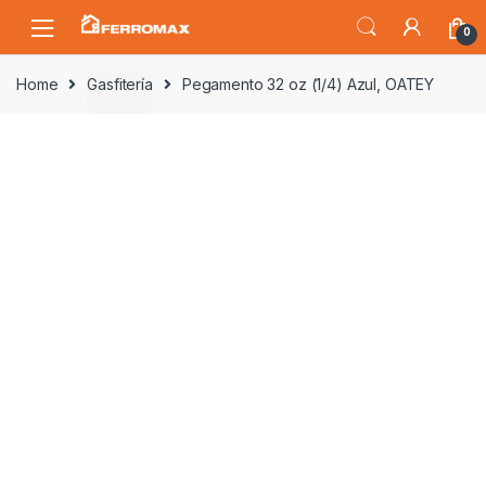
Saltar
Saltar
0
a
al
la
contenido
Home
Gasfitería
Pegamento 32 oz (1/4) Azul, OATEY
navegación