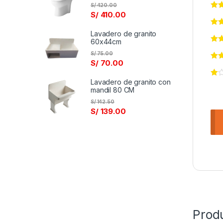
S/
420.00
S/
410.00
Lavadero de granito
60x44cm
S/
75.00
S/
70.00
Lavadero de granito con
mandil 80 CM
S/
142.50
S/
139.00
Prod