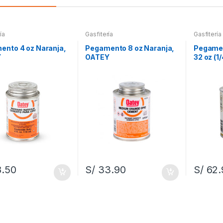
ía
Gasfitería
Gasfitería
ento 4 oz Naranja,
Pegamento 8 oz Naranja,
Pegamen
Y
OATEY
32 oz (1
.50
S/
33.90
S/
62.