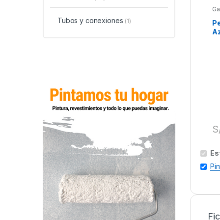
Ga
Tubos y conexiones
(1)
P
Az
S
Es
Pi
Fi