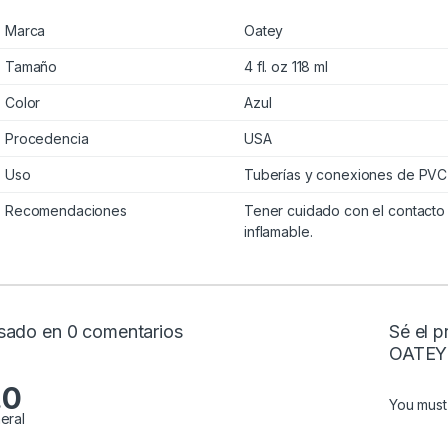
Marca
Oatey
Tamaño
4 fl. oz 118 ml
Color
Azul
Procedencia
USA
Uso
Tuberías y conexiones de PVC
Recomendaciones
Tener cuidado con el contacto 
inflamable.
sado en 0 comentarios
Sé el 
OATEY
.0
You mus
eral