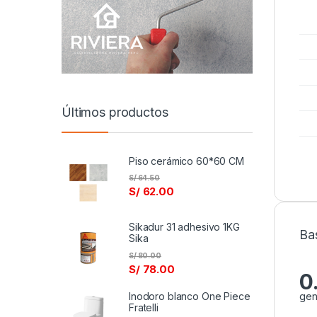
Últimos productos
Piso cerámico 60*60 CM
S/
64.50
S/
62.00
Sikadur 31 adhesivo 1KG
Ba
Sika
S/
80.00
S/
78.00
0
Inodoro blanco One Piece
gen
Fratelli