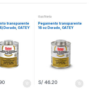
Gasfitería
to transparente
Pegamento transparente
/4) Dorado, OATEY
16 oz Dorado, OATEY
90
S/
46.20