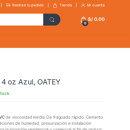
Rastrea tu pedido
Tienda
Mi cuenta
S/
0.00
0
4 oz Azul, OATEY
stock
PVC
de viscosidad media. De fraguado rápido. Cemento
iciones de humedad, presurización e instalación
a la irrigación residencial y comercial al fin de reducir