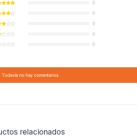
0
0
0
0
0
Todavía no hay comentarios.
uctos relacionados