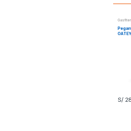
Gasfiter
Pegam
OATE
S/
28