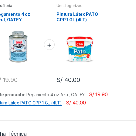
sfitería
Uncategorized
egamento 4 oz
Pintura Látex PATO
ul, OATEY
CPP 1 GL (4LT)
/
19.90
S/
40.00
S/
19.90
te producto:
Pegamento 4 oz Azul, OATEY
-
S/
40.00
ntura Látex PATO CPP 1 GL (4LT)
-
cha Técnica