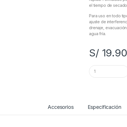
el tiempo de secado
Para uso en todo tip
ajuste de interferen
drenaje, evacuación 
agua fría.
S/
19.9
C
a
n
t
i
d
a
d
Accesorios
Especificación