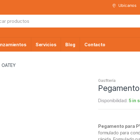
Ubícanos
da
anzamientos
Servicios
Blog
Contacto
, OATEY
Gasfitería
Pegamento 
Disponibilidad:
5 in 
Pegamento para 
formulado para cond
rápida. Formulado par