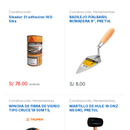
Construcción
Construcción
,
Herramientas
Sikadur 31 adhesivo 1KG
BADILEJO P/ALBAÑIL
Sika
M/MADERA 6″, PRETUL
S/
78.00
S/
8.00
S/
80.00
Construcción
,
Herramientas
Construcción
,
Herramientas
,
Herramientas para pisos y
WINCHA DE FIBRA DE VIDRIO
MARTILLO DE HULE 16 ONZ
acabados
TIPO CRUCETA 50MTS,
NEGRO, PRETUL
TRUPER