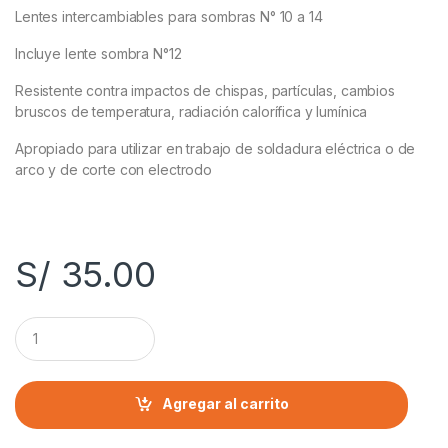
Lentes intercambiables para sombras N° 10 a 14
Incluye lente sombra N°12
Resistente contra impactos de chispas, partículas, cambios
bruscos de temperatura, radiación calorífica y lumínica
Apropiado para utilizar en trabajo de soldadura eléctrica o de
arco y de corte con electrodo
S/
35.00
C
a
n
t
i
Agregar al carrito
d
a