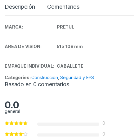
d
Descripción
Comentarios
MARCA: PRETUL
ÁREA DE VISIÓN: 51 x 108 mm
EMPAQUE INDIVIDUAL: CABALLETE
Categories:
Construcción
,
Seguridad y EPS
Basado en 0 comentarios
0.0
general
0
0