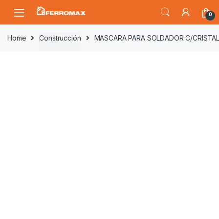
Saltar
Saltar
0
a
al
la
contenido
Home
Construcción
MASCARA PARA SOLDADOR C/CRISTAL
navegación