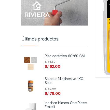
Últimos productos
Piso cerámico 60*60 CM
S/
64.50
S/
62.00
Sikadur 31 adhesivo 1KG
Sika
S/
80.00
S/
78.00
Inodoro blanco One Piece
Fratelli