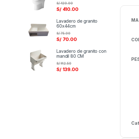
S/
420.00
S/
410.00
M
Lavadero de granito
60x44cm
S/
75.00
S/
70.00
CO
Lavadero de granito con
mandil 80 CM
PES
S/
142.50
S/
139.00
Cat