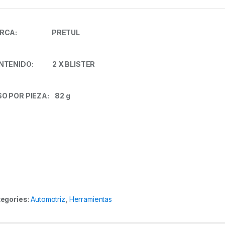
ARCA: PRETUL
NTENIDO: 2 X BLISTER
O POR PIEZA: 82 g
egories:
Automotriz
,
Herramientas