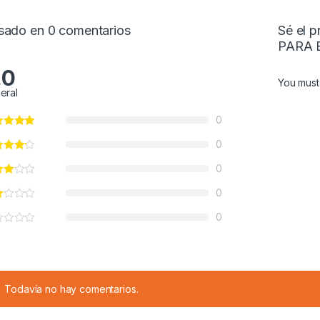
sado en 0 comentarios
Sé el 
PARA 
.0
You mus
eral
0
0
0
0
0
Todavía no hay comentarios.