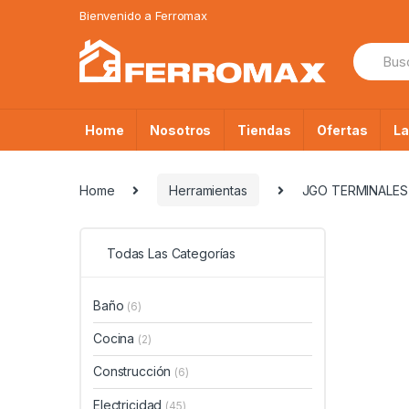
Saltar
Saltar
Bienvenido a Ferromax
a
al
Búsque
la
contenido
de:
navegación
Home
Nosotros
Tiendas
Ofertas
L
Home
Herramientas
JGO TERMINALES 
Todas Las Categorías
Baño
(6)
Cocina
(2)
Construcción
(6)
Electricidad
(45)