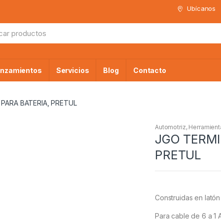
Ubícanos
da
anzamientos
Servicios
Blog
Contacto
PARA BATERIA, PRETUL
Automotriz
,
Herramient
JGO TERMI
PRETUL
Construidas en lató
Para cable de 6 a 1