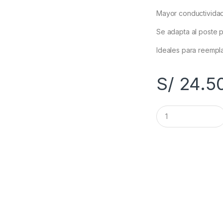
Mayor conductividad
Se adapta al poste p
Ideales para reempla
S/
24.5
C
a
n
t
i
d
a
d