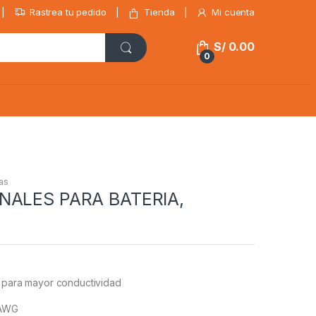
Rastrea tu pedido
Tienda
Mi cuenta
S/
0.00
0
as
NALES PARA BATERIA,
n para mayor conductividad
 AWG