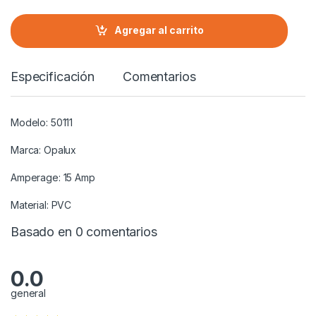
t
i
Agregar al carrito
d
a
d
Especificación
Comentarios
Modelo: 50111
Marca: Opalux
Amperage: 15 Amp
Material: PVC
Basado en 0 comentarios
0.0
general