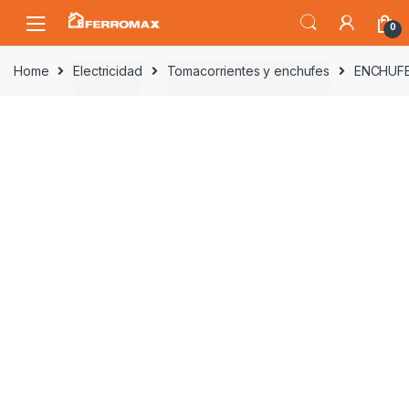
Saltar
Saltar
0
a
al
la
contenido
Home
Electricidad
Tomacorrientes y enchufes
ENCHUFE
navegación