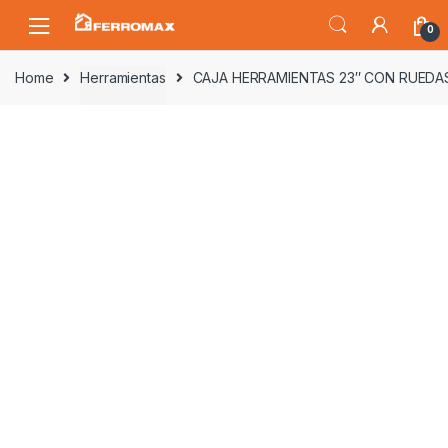
Saltar
Saltar
0
a
al
la
contenido
Home
Herramientas
CAJA HERRAMIENTAS 23″ CON RUEDA
navegación