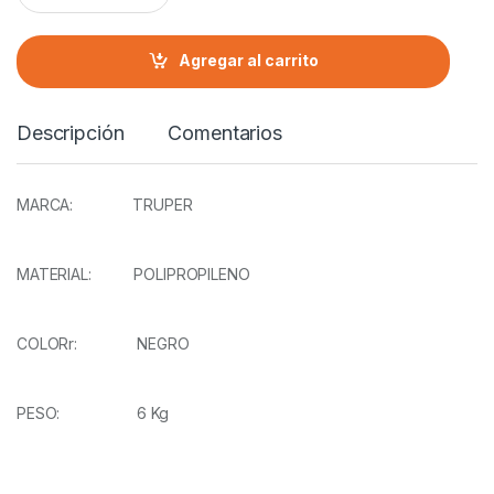
n
t
i
Agregar al carrito
d
a
d
Descripción
Comentarios
MARCA: TRUPER
MATERIAL: POLIPROPILENO
COLORr: NEGRO
PESO: 6 Kg