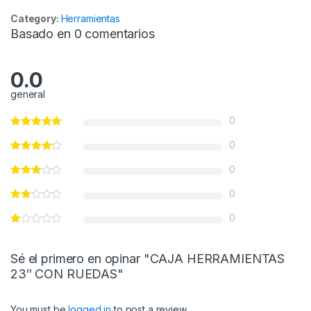
Category:
Herramientas
Basado en 0 comentarios
0.0
general
0
0
0
0
0
Sé el primero en opinar "CAJA HERRAMIENTAS
23″ CON RUEDAS"
You must be
logged in
to post a review.