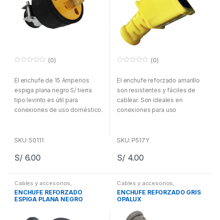
(0)
(0)
0
0
f
f
El enchufe de 15 Amperios
El enchufe reforzado amarillo
u
u
e
e
espiga plana negro S/ tierra
son resistentes y fáciles de
r
r
a
a
tipo levinto es útil para
cablear. Son ideales en
d
d
conexiones de uso doméstico.
conexiones para uso
e
e
5
5
Es de buena calidad y suma
doméstico
protección (PVC) ante
cualquier corrosión.
SKU: 50111
SKU: P517Y
S/
6.00
S/
4.00
Cables y accesorios
,
Cables y accesorios
,
Electricidad
Electricidad
ENCHUFE REFORZADO
ENCHUFE REFORZADO GRIS
ESPIGA PLANA NEGRO
OPALUX
OPALUX