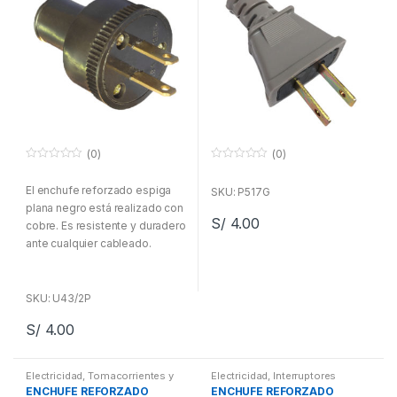
(0)
(0)
0
0
f
f
El enchufe reforzado espiga
u
u
SKU: P517G
e
e
plana negro está realizado con
r
r
S/
4.00
a
a
cobre. Es resistente y duradero
d
d
ante cualquier cableado.
e
e
5
5
SKU: U43/2P
S/
4.00
Electricidad
,
Tomacorrientes y
Electricidad
,
Interruptores
enchufes
ENCHUFE REFORZADO
ENCHUFE REFORZADO