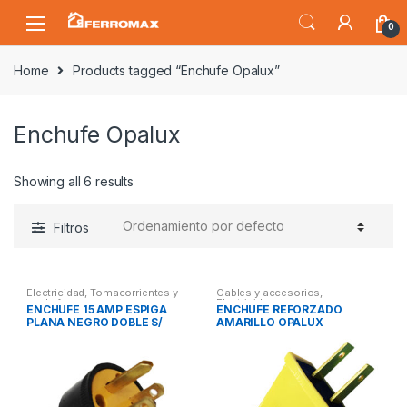
Saltar
Saltar
0
a
al
la
contenido
Home
Products tagged “Enchufe Opalux”
navegación
Enchufe Opalux
Showing all 6 results
Filtros
Electricidad
,
Tomacorrientes y
Cables y accesorios
,
enchufes
Electricidad
ENCHUFE 15 AMP ESPIGA
ENCHUFE REFORZADO
PLANA NEGRO DOBLE S/
AMARILLO OPALUX
TIERRA (TIPO LEVINTO) (
MACHO) OPALUX