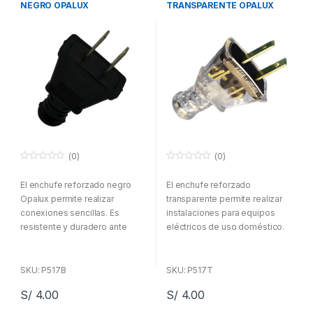
NEGRO OPALUX
TRANSPARENTE OPALUX
(0)
(0)
0
0
f
f
El enchufe reforzado negro
El enchufe reforzado
u
u
e
e
Opalux permite realizar
transparente permite realizar
r
r
a
a
conexiones sencillas. Es
instalaciones para equipos
d
d
resistente y duradero ante
eléctricos de uso doméstico.
e
e
5
5
cualquier cableado. Además
es usado para uso doméstico.
SKU: P517B
SKU: P517T
S/
4.00
S/
4.00