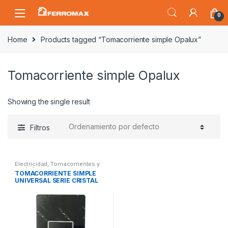
Saltar
Saltar
0
a
al
la
contenido
Home
Products tagged “Tomacorriente simple Opalux”
navegación
Tomacorriente simple Opalux
Showing the single result
Filtros
Electricidad
,
Tomacorrientes y
enchufes
TOMACORRIENTE SIMPLE
UNIVERSAL SERIE CRISTAL
NEGRO OPALUX