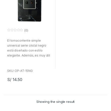
(0)
0
f
El tomacorriente simple
u
e
universal serie cristal negro
r
a
está diseñado con estilo
d
elegante. Además, es muy útil
e
5
para casas, oficinas y
empresas.
SKU: OP-AT-15NG
S/
14.50
Showing the single result