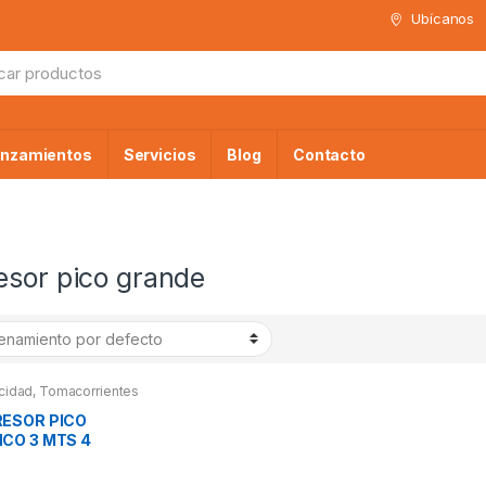
Ubícanos
da
anzamientos
Servicios
Blog
Contacto
esor pico grande
icidad
,
Tomacorrientes
hufes
ESOR PICO
CO 3 MTS 4
S INDIVUALES
LUX