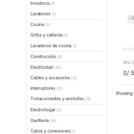
Innodoros
(1)
Lavatorios
(2)
Cocina
(2)
Grifos y cañerías
(1)
Lavaderos de cocina
(1)
0
Construcción
(6)
f
u
SKU: 
e
Electricidad
(45)
r
S/
5
a
d
Cables y accesorios
(12)
e
5
Interruptores
(12)
Showing t
Tomacorrientes y enchufes
(18)
Electrohogar
(4)
Gasfitería
(18)
Tubos y conexiones
(1)