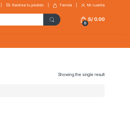
Rastrea tu pedido
Tienda
Mi cuenta
S/
0.00
0
Showing the single result