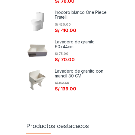
S/
78.00
Inodoro blanco One Piece
Fratelli
S/
420.00
S/
410.00
Lavadero de granito
60x44cm
S/
75.00
S/
70.00
Lavadero de granito con
mandil 80 CM
S/
142.50
S/
139.00
Productos destacados