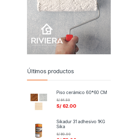
Últimos productos
Piso cerámico 60*60 CM
S/
64.50
S/
62.00
Sikadur 31 adhesivo 1KG
Sika
S/
80.00