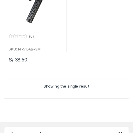
(0)
0
f
u
SKU: 14-515AB-3M
e
r
S/
38.50
a
d
e
5
Showing the single result