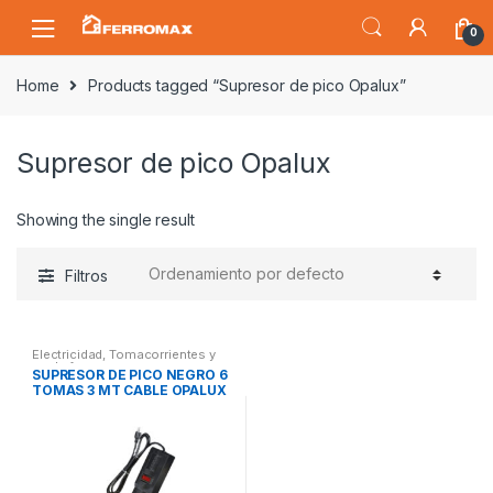
Saltar
Saltar
0
a
al
la
contenido
Home
Products tagged “Supresor de pico Opalux”
navegación
Supresor de pico Opalux
Showing the single result
Filtros
Electricidad
,
Tomacorrientes y
enchufes
SUPRESOR DE PICO NEGRO 6
TOMAS 3 MT CABLE OPALUX