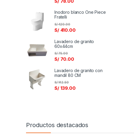
S/
78.00
Inodoro blanco One Piece
Fratelli
S/
420.00
S/
410.00
Lavadero de granito
60x44cm
S/
75.00
S/
70.00
Lavadero de granito con
mandil 80 CM
S/
142.50
S/
139.00
Productos destacados