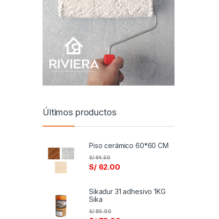
Últimos productos
Piso cerámico 60*60 CM
S/
64.50
S/
62.00
Sikadur 31 adhesivo 1KG
Sika
S/
80.00