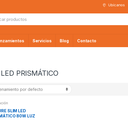
Ubícanos
da
anzamientos
Servicios
Blog
Contacto
 LED PRISMÁTICO
ación
URE SLIM LED
MÁTICO 80W LUZ
CA 1.20 8800 LM
LUX