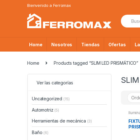
Saltar
Saltar
Bienvenido a Ferromax
a
al
Búsque
la
contenido
de:
navegación
Home
Nosotros
Tiendas
Ofertas
L
Home
Products tagged “SLIM LED PRISMÁTICO”
SLIM
Ver las categorías
Uncategorized
(15)
Automotriz
(5)
Ilumin
Herramientas de mecánica
FIXT
(3)
PRIS
Baño
BLAN
(6)
OPA