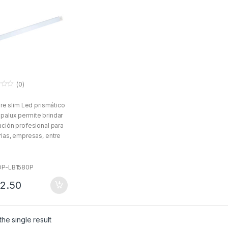
(0)
rure slim Led prismático
alux permite brindar
ación profesional para
rias, empresas, entre
 También es resistente
dero hasta 5 años.
OP-LB1580P
2.50
he single result