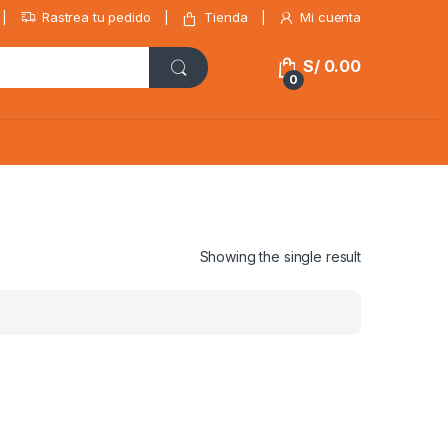
Rastrea tu pedido
Tienda
Mi cuenta
S/
0.00
0
Showing the single result