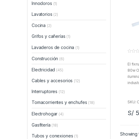
Innodoros
(1)
Lavatorios
(2)
Cocina
(2)
Grifos y cañerías
(1)
Lavaderos de cocina
(1)
0
Construcción
(6)
f
El fix
u
e
Electricidad
(45)
80w Op
r
a
ilumin
d
Cables y accesorios
(12)
indust
e
5
otros.
Interruptores
(12)
y dura
SKU: 
Tomacorrientes y enchufes
(18)
S/
5
Electrohogar
(4)
Gasfitería
(18)
Showing t
Tubos y conexiones
(1)