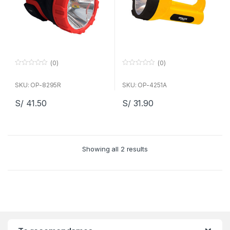
(0)
(0)
0
0
f
f
u
u
SKU: OP-8295R
SKU: OP-4251A
e
e
r
r
S/
41.50
S/
31.90
a
a
d
d
e
e
5
5
Showing all 2 results