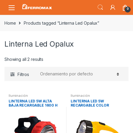
Saltar
Saltar
0
a
al
la
contenido
Home
Products tagged “Linterna Led Opalux”
navegación
Linterna Led Opalux
Showing all 2 results
Filtros
Iluminación
Iluminación
LINTERNA LED 5W ALTA
LINTERNA LED 5W
BAJA RECARGABLE 1600 H
RECARGABLE COLOR
ROJO/NEGRO (CON
AMARILLO OPALUX
AGARRADERA) OPALUX