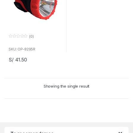
(0)
0
f
u
SKU: OP-8295R
e
r
S/
41.50
a
d
e
5
Showing the single result