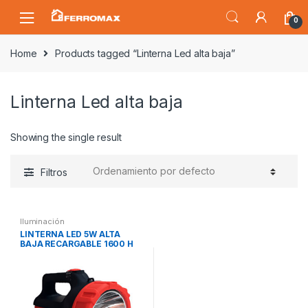
Saltar
Saltar
0
a
al
la
contenido
Home
Products tagged “Linterna Led alta baja”
navegación
Linterna Led alta baja
Showing the single result
Filtros
Iluminación
LINTERNA LED 5W ALTA
BAJA RECARGABLE 1600 H
ROJO/NEGRO (CON
AGARRADERA) OPALUX