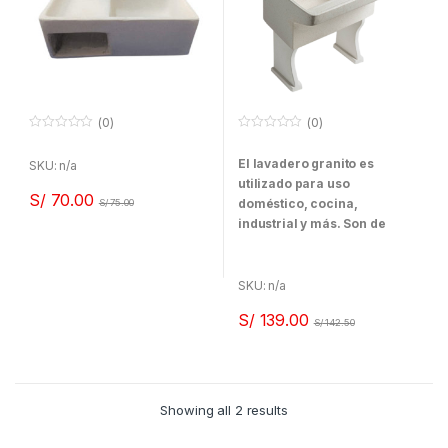
(0)
(0)
0
0
f
f
El lavadero granito es
u
u
SKU: n/a
e
e
utilizado para uso
r
r
S/
70.00
a
a
doméstico, cocina,
S/
75.00
d
d
industrial y más. Son de
e
e
5
5
material cemento, granito y
cuenta con 1 y 2 posas con
cajonera.
SKU: n/a
S/
139.00
S/
142.50
Showing all 2 results