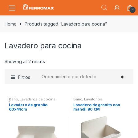
Saltar
Saltar
0
a
al
la
contenido
Home
Products tagged “Lavadero para cocina”
navegación
Lavadero para cocina
Showing all 2 results
Filtros
Baño
,
Lavaderos de cocina
,
Baño
,
Lavatorios
Lavatorios
Lavadero de granito
Lavadero de granito con
60x44cm
mandil 80 CM