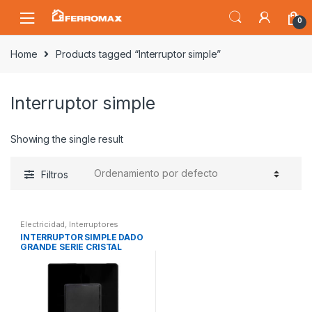
Saltar
Saltar
0
a
al
la
contenido
Home
Products tagged “Interruptor simple”
navegación
Interruptor simple
Showing the single result
Filtros
Electricidad
,
Interruptores
INTERRUPTOR SIMPLE DADO
GRANDE SERIE CRISTAL
NEGRO OPALUX