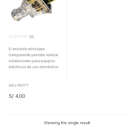
(0)
0
f
El enchufe reforzado
u
e
transparente permite realizar
r
a
instalaciones para equipos
d
eléctricos de uso doméstico.
e
5
SKU: P517T
S/
4.00
Showing the single result