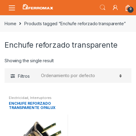
Saltar
Saltar
0
a
al
la
contenido
Home
Products tagged “Enchufe reforzado transparente”
navegación
Enchufe reforzado transparente
Showing the single result
Filtros
Electricidad
,
Interruptores
ENCHUFE REFORZADO
TRANSPARENTE OPALUX