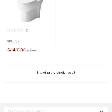
(0)
0
f
u
SKU: n/a
e
r
S/
410.00
a
S/
420.00
d
e
5
Showing the single result