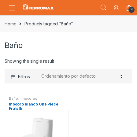
Saltar
Saltar
0
a
al
la
contenido
Home
Products tagged “Baño”
navegación
Baño
Showing the single result
Filtros
Baño
,
Innodoros
Inodoro blanco One Piece
Fratelli