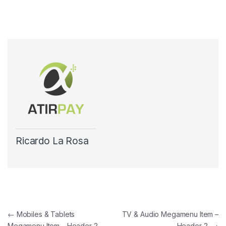
Ricardo La Rosa
Navegación
←
Mobiles & Tablets
TV & Audio Megamenu Item –
Megamenu Item – Header 2
Header 2
→