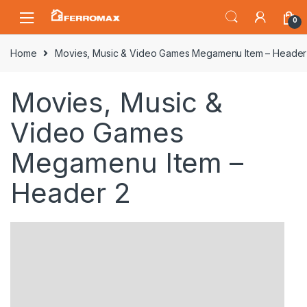
Saltar
Saltar
0
a
al
la
contenido
Home
Movies, Music & Video Games Megamenu Item – Header
navegación
Movies, Music &
Video Games
Megamenu Item –
Header 2