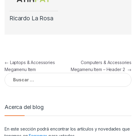
Ricardo La Rosa
Navegación
←
Laptops & Accessories
Computers & Accessories
Megamenu Item
Megamenu Item – Header 2
→
de
Buscar:
entradas
Acerca del blog
En este sección podrá encontrar los artículos y novedades que
tenemos en
Ferromax
para ustedes.