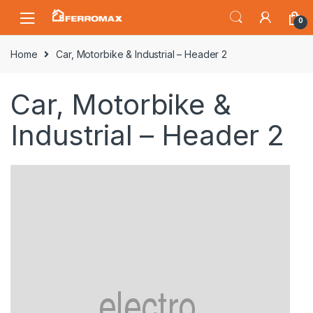
Saltar
Saltar
0
a
al
la
contenido
Home
Car, Motorbike & Industrial – Header 2
navegación
Car, Motorbike &
Industrial – Header 2