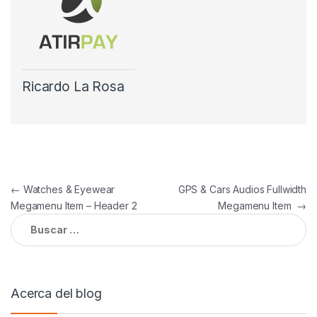
Ricardo La Rosa
Navegación
←
Watches & Eyewear
GPS & Cars Audios Fullwidth
Megamenu Item – Header 2
Megamenu Item
→
de
Buscar:
entradas
Acerca del blog